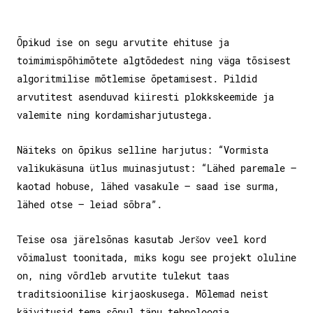
Õpikud ise on segu arvutite ehituse ja
toimimispõhimõtete algtõdedest ning väga tõsisest
algoritmilise mõtlemise õpetamisest. Pildid
arvutitest asenduvad kiiresti plokkskeemide ja
valemite ning kordamisharjutustega.
Näiteks on õpikus selline harjutus: “Vormista
valikukäsuna ütlus muinasjutust: “Lähed paremale –
kaotad hobuse, lähed vasakule – saad ise surma,
lähed otse – leiad sõbra”.
Teise osa järelsõnas kasutab Jeršov veel kord
võimalust toonitada, miks kogu see projekt oluline
on, ning võrdleb arvutite tulekut taas
traditsioonilise kirjaoskusega. Mõlemad neist
käivitusid tema sõnul tänu tehnoloogia