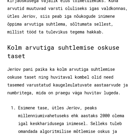
kirjaoskusega vajalik elus toimetulekuks. Kuna
arvutid muutuvad varsti oluliseks igas valdkonnas,
ütles Jeršov, siis peab iga nõukogude inimene
õppima arvutiga suhtlema, sõltumata sellest,
millist tööd ta tulevikus tegema hakkab.
Kolm arvutiga suhtlemise oskuse
taset
Jeršov pani paika ka kolm arvutiga suhtlemise
oskuse taset ning huvitaval kombel olid need
tasemed varustatud kaugeleulatuvate aastaarvude ja
numbritega, mida on praegu väga huvitav lugeda.
Esimene tase, ütles Jeršov, peaks
millenniumivahetuseks ehk aastaks 2000 olema
igal keskharidusega inimesel. Selleks tuleb
omandada algoritmilise mõtlemise oskus ja