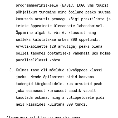
programmeerimiskeele (BASIC, LOGO vms tüüpi)
põhjalikum tundmine ning õpilane peaks suutma
kasutada arvutit peaaegu kõigi praktiliste ja
teiste õppeainete ülesannete lahendamisel.
Õppimine algab 5. või 6. klassist ning
selleks kulutatakse umbes 300 õppetundi.
Arvutikabinette (20 arvutiga) peaks olema
sellel tasemel õpetamiseks vähemalt üks kolme
paralleelklassi kohta.
Kolmas tase oli mõeldud süvaõppega klassi
jaoks. Nende õpilastest pidid kasvama
tudengid kõrgkoolidele, kus arvuteid peab
juba esimesest kursusest saadik vabalt
kasutada oskama, ning arvutiõpetusele pidi
neis klassides kulutama 800 tundi.
Afanasjevi artiklis on aga üks väga