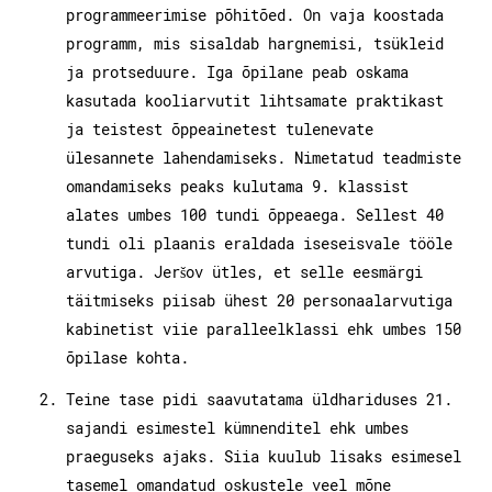
programmeerimise põhitõed. On vaja koostada
programm, mis sisaldab hargnemisi, tsükleid
ja protseduure. Iga õpilane peab oskama
kasutada kooliarvutit lihtsamate praktikast
ja teistest õppeainetest tulenevate
ülesannete lahendamiseks. Nimetatud teadmiste
omandamiseks peaks kulutama 9. klassist
alates umbes 100 tundi õppeaega. Sellest 40
tundi oli plaanis eraldada iseseisvale tööle
arvutiga. Jeršov ütles, et selle eesmärgi
täitmiseks piisab ühest 20 personaalarvutiga
kabinetist viie paralleelklassi ehk umbes 150
õpilase kohta.
Teine tase pidi saavutatama üldhariduses 21.
sajandi esimestel kümnenditel ehk umbes
praeguseks ajaks. Siia kuulub lisaks esimesel
tasemel omandatud oskustele veel mõne