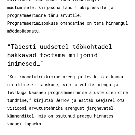
muutumisele: kirjasõna tänu trükipressile ja
programmeerimine tänu arvutile.
Programmeerimisoskuse omandamine on tema hinnangul
möödapääsmatu.
“Täiesti uudsetel töökohtadel
hakkavad töötama miljonid
inimesed…”
“Kui raamatutrükkimise areng ja levik tõid kaasa
üleüldise kirjaoskuse, siis arvutite arengu ja
levikuga kaasneb programmeerimise aluste üleüldine
tundmine,” kirjutab Jeršov ja esitab seejärel oma
visiooni arvutustehnika arengust järgnevatel
kümnenditel, mis on osutunud praegu hinnates
vägagi täpseks.