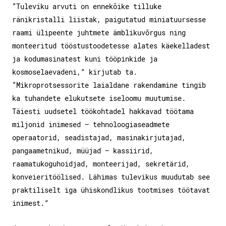
“Tuleviku arvuti on ennekõike tilluke
ränikristalli liistak, paigutatud miniatuursesse
raami ülipeente juhtmete ämblikuvõrgus ning
monteeritud tööstustoodetesse alates käekelladest
ja kodumasinatest kuni tööpinkide ja
kosmoselaevadeni,” kirjutab ta.
“Mikroprotsessorite laialdane rakendamine tingib
ka tuhandete elukutsete iseloomu muutumise.
Täiesti uudsetel töökohtadel hakkavad töötama
miljonid inimesed — tehnoloogiaseadmete
operaatorid, seadistajad, masinakirjutajad,
pangaametnikud, müüjad — kassiirid,
raamatukoguhoidjad, monteerijad, sekretärid,
konveieritöölised. Lähimas tulevikus muudutab see
praktiliselt iga ühiskondlikus tootmises töötavat
inimest.”