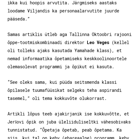
ikka kui hoopis arvutita. Järgmiseks aastaks
loodame Viljandis ka personaalarvutite juurde
pääseda.”
Samas artiklis ütleb aga Tallinna Oktoobri rajooni
õppe-tootmiskombinaadi direktor
Leo Veges
(kellel
oli tolleks ajaks kasutada Yamahade klass), et
nemad informaatika õpetamiseks keskkoolinoortele
olemasolevat programmi ja õpikut ei kasuta.
“See oleks sama, kui püüda seitsmenda klassi
õpilasele tuumafüüsikat selgeks teha aspirandi
tasemel,” oli tema kokkuvõte olukorrast.
Artikli lõpus teeb ajakirjanik ise kokkuvõtte, et
Jeršovi õpik on juba üleliiduliseltki vähesobivaks
tunnistatud. “Õpetaja õpetab, peab õpetama. Ka
siis, kui tal on kehv (ebareaalne) programm, kehv