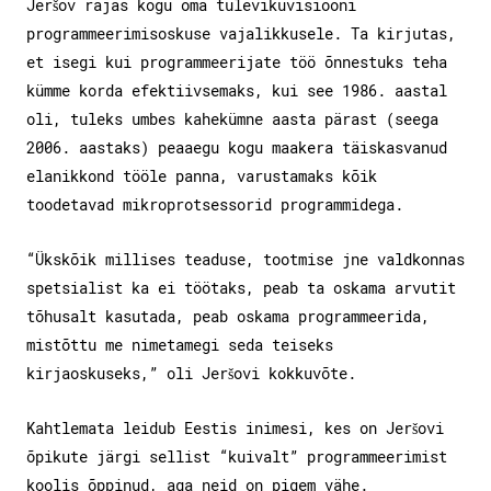
Jeršov rajas kogu oma tulevikuvisiooni
programmeerimisoskuse vajalikkusele. Ta kirjutas,
et isegi kui programmeerijate töö õnnestuks teha
kümme korda efektiivsemaks, kui see 1986. aastal
oli, tuleks umbes kahekümne aasta pärast (seega
2006. aastaks) peaaegu kogu maakera täiskasvanud
elanikkond tööle panna, varustamaks kõik
toodetavad mikroprotsessorid programmidega.
“Ükskõik millises teaduse, tootmise jne valdkonnas
spetsialist ka ei töötaks, peab ta oskama arvutit
tõhusalt kasutada, peab oskama programmeerida,
mistõttu me nimetamegi seda teiseks
kirjaoskuseks,” oli Jeršovi kokkuvõte.
Kahtlemata leidub Eestis inimesi, kes on Jeršovi
õpikute järgi sellist “kuivalt” programmeerimist
koolis õppinud, aga neid on pigem vähe.