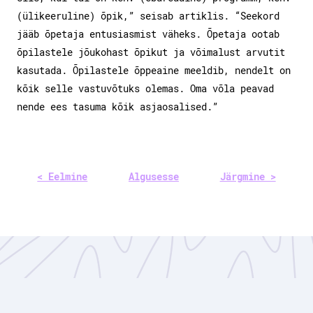
(ülikeeruline) õpik,” seisab artiklis. “Seekord
jääb õpetaja entusiasmist väheks. Õpetaja ootab
õpilastele jõukohast õpikut ja võimalust arvutit
kasutada. Õpilastele õppeaine meeldib, nendelt on
kõik selle vastuvõtuks olemas. Oma võla peavad
nende ees tasuma kõik asjaosalised.”
< Eelmine
Algusesse
Järgmine >