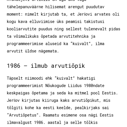
tähelepanuväärne hilisemat arengut puudutav
moment: nimelt kirjutab ta, et Jeršovi arvates oli
kogu kava elluviimise üks peamisi takistusi
kooliarvutite puudus ning sellest tulenevalt pidas
ta võimalikuks õpetada arvutitehnika ja
programmeerimise aluseid ka “kuivalt”, ilma
arvutit üldse nägemata.
1986 – ilmub arvutiõpik
Täpselt niimoodi ehk “kuivalt” hakatigi
programmeerimist Nõukogude Liidus 1980ndate
keskpaigas õpetama ja seda ka mitmel pool Eestis.
Jeršov kirjutas kiiruga kaks arvutiõpikut, mis
tõlgiti kohe ka eesti keelde, pealkirjaks sai
“Arvutiõpetus”. Raamatu esimene osa nägi Eestis
ilmavalgust 1986. aastal ja selle tõlkis