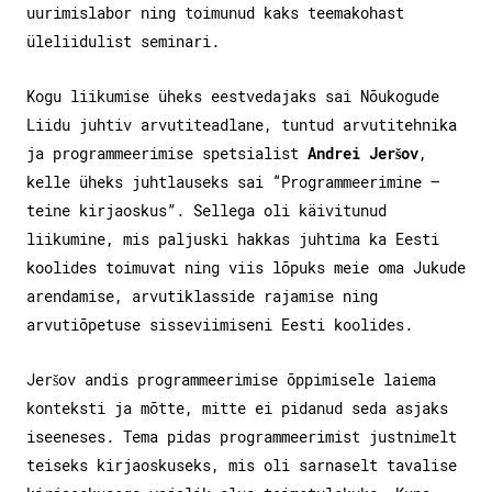
uurimislabor ning toimunud kaks teemakohast
üleliidulist seminari.
Kogu liikumise üheks eestvedajaks sai Nõukogude
Liidu juhtiv arvutiteadlane, tuntud arvutitehnika
ja programmeerimise spetsialist
Andrei Jeršov
,
kelle üheks juhtlauseks sai “Programmeerimine —
teine kirjaoskus”. Sellega oli käivitunud
liikumine, mis paljuski hakkas juhtima ka Eesti
koolides toimuvat ning viis lõpuks meie oma Jukude
arendamise, arvutiklasside rajamise ning
arvutiõpetuse sisseviimiseni Eesti koolides.
Jeršov andis programmeerimise õppimisele laiema
konteksti ja mõtte, mitte ei pidanud seda asjaks
iseeneses. Tema pidas programmeerimist justnimelt
teiseks kirjaoskuseks, mis oli sarnaselt tavalise