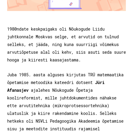
1980ndate keskpaigaks oli Nõukogude Liidu
juhtkonnale Moskvas selge, et arvutid on tulnud
selleks, et jääda, ning kuna suurriigi võimekus
arvutiõpetuse alal oli kehv, siis asuti seda suure
hooga ja kiiresti kaasajastama.
Juba 1985. aasta alguses kirjutas TRÜ matemaatika
õpetamise metoodika kateedri dotsent
Jüri
Afanasjev
ajalehes Nõukogude Õpetaja
koolireformist, mille juhtdokumentides nähakse
ette arvutitehnika (mikroprotsessortehnika)
ulatuslik ja kiire rakendamine koolis. Selleks
hetkeks oli NSVLi Pedagoogika Akadeemia õpetamise
sisu ja meetodite instituudis rajamisel