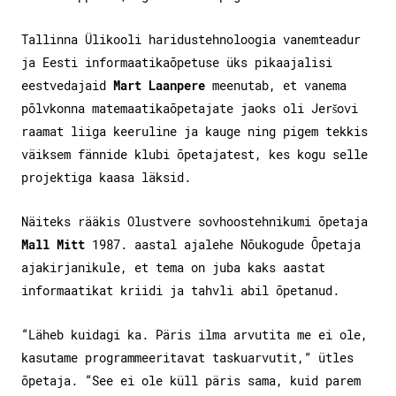
Tallinna Ülikooli haridustehnoloogia vanemteadur
ja Eesti informaatikaõpetuse üks pikaajalisi
eestvedajaid
Mart Laanpere
meenutab, et vanema
põlvkonna matemaatikaõpetajate jaoks oli Jeršovi
raamat liiga keeruline ja kauge ning pigem tekkis
väiksem fännide klubi õpetajatest, kes kogu selle
projektiga kaasa läksid.
Näiteks rääkis Olustvere sovhoostehnikumi õpetaja
Mall Mitt
1987. aastal ajalehe Nõukogude Õpetaja
ajakirjanikule, et tema on juba kaks aastat
informaatikat kriidi ja tahvli abil õpetanud.
“Läheb kuidagi ka. Päris ilma arvutita me ei ole,
kasutame programmeeritavat taskuarvutit,” ütles
õpetaja. “See ei ole küll päris sama, kuid parem