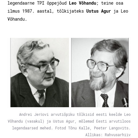
legendaarne TPI õppejõud
Leo Võhandu
; teine osa
ilmus 1987. aastal, tõlkijateks
Ustus Agur
ja Leo
Võhandu.
Andrei Jeršovi arvutiõpiku tõlkisid eesti keelde Leo
Võhandu (vasakul) ja Ustus Agur, mõlemad Eesti arvutiloos
legendaarsed mehed. Fotod Tõnu Kalle, Peeter Langovits.
Allikas: Rahvusarhiiv