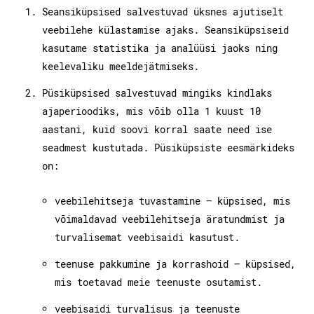
Seansiküpsised salvestuvad üksnes ajutiselt
veebilehe külastamise ajaks. Seansiküpsiseid
kasutame statistika ja analüüsi jaoks ning
keelevaliku meeldejätmiseks.
Püsiküpsised salvestuvad mingiks kindlaks
ajaperioodiks, mis võib olla 1 kuust 10
aastani, kuid soovi korral saate need ise
seadmest kustutada. Püsiküpsiste eesmärkideks
on:
veebilehitseja tuvastamine – küpsised, mis
võimaldavad veebilehitseja äratundmist ja
turvalisemat veebisaidi kasutust.
teenuse pakkumine ja korrashoid – küpsised,
mis toetavad meie teenuste osutamist.
veebisaidi turvalisus ja teenuste