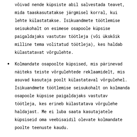
võivad nende küpsiste abil salvestada teavet,
mida taaskasutatakse järgmisel korral, kui
lehte külastatakse. Isikuandmete töötlemise
seisukohalt on esimese osapoole küpsise
paigaldajaks vastutav töötleja (või ükskõik
milline tema volitatud töötleja), kes haldab
külastatavat võrgulehte.
Kolmandate osapoolte küpsised, mis pärinevad
näiteks teiste võrgulehtede reklaamidelt, mis
asuvad kasutaja poolt külastataval võrgulehel.
Isikuandmete töötlemise seisukohalt on kolmanda
osapoole küpsise paigaldajaks vastutav
töötleja, kes erineb külastatava võrgulehe
haldajast. Me ei luba saata kasutajatele
küpsiseid oma veebisaidil olevate kolmandate
poolte teenuste kaudu.