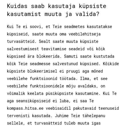
Kuidas saab kasutaja küpsiste
kasutamist muuta ja valida?
Kui Te ei soovi, et Teie seadmetes kasutatakse
küpsiseid, saate muuta oma veebilehitseja
turvasätteid. Sealt saate muuta küpsiste
salvestumisest teavitamise seadeid või kõik
küpsised ära blokeerida. Samuti saate kustutada
kõik Teie seadmesse salvestunud küpsised. Kõikide
küpsiste blokeerimisel ei pruugi aga mõned
veebilehe funktsioonid töötada. Ilma, et see
veebilehe funktsioonidele mõju avaldaks, on
võimalik keelata püsiküpsiste kasutamine. Kui Te
aga seansiküpsiseid ei luba, ei saa Te
kompass.hitsa.ee veebisaidil pakutavaid teenuseid
tervenisti kasutada. Juhime Teie tähelepanu
sellele, et turvasätteid tuleb muuta igas