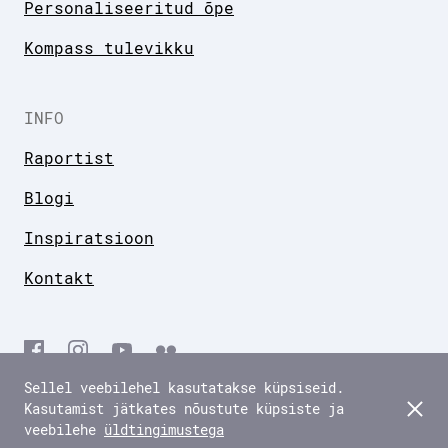
Personaliseeritud õpe
Kompass tulevikku
INFO
Raportist
Blogi
Inspiratsioon
Kontakt
Copyright 2026
Sellel veebilehel kasutatakse küpsiseid.
Kasutamist jätkates nõustute küpsiste ja
veebilehe
üldtingimustega