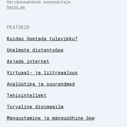
Haridusuuenduse suunanäitaja
harno.ee
PEATÜKID
Kuidas õpetada tulevikku?
Unelmate distantsõpe
Asjade internet
Virtuaal- ja liitreaalsus
Analüütika ja suurandmed
Tehisintellekt
Turvaline digimaailm
Mängustamine ja mängupõhine õpe