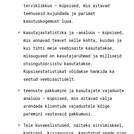
terviklikkus – küpsised, mis aitavad
teenuseid kujundada ja parimat
kasutuskogemust luua.
kasutajastatistika ja -analüüs – küpsised,
mis annavad teavet selle kohta, kuidas ja
kui tihti meie veebisaite kasutatakse,
missugused on kasutajarühmad ja milliseid
otsingutööriistu kasutatakse.
Küpsisestatistikat võidakse hankida ka
seotud veebisaitidelt.
teenuste pakkumine ja kasutajate vajaduste
analüüs – küpsised, mis aitavad välja
arendada klientide vajadustele kõige
paremini vastavaid pakkumusi.
Teie kuvaeelistused, näiteks sirvimiskeel,
kontrast, kirjasuurus, kasutatud seade ning