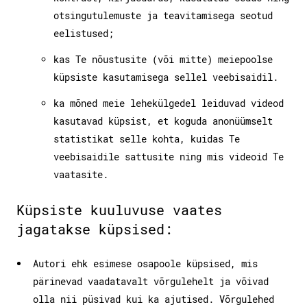
otsingutulemuste ja teavitamisega seotud
eelistused;
kas Te nõustusite (või mitte) meiepoolse
küpsiste kasutamisega sellel veebisaidil.
ka mõned meie lehekülgedel leiduvad videod
kasutavad küpsist, et koguda anonüümselt
statistikat selle kohta, kuidas Te
veebisaidile sattusite ning mis videoid Te
vaatasite.
Küpsiste kuuluvuse vaates
jagatakse küpsised:
Autori ehk esimese osapoole küpsised, mis
pärinevad vaadatavalt võrgulehelt ja võivad
olla nii püsivad kui ka ajutised. Võrgulehed