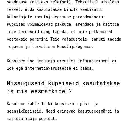
seadmesse (näiteks telefoni). Tekstifail sisaldab
teavet, mida kasutatakse kindla veebisaidi
külastajate kasutajakogemuse parandamiseks.
Küpsised võimaldavad pakkuda, arendada ja kaitsta
meie teenuseid ning tagada, et meie pakkumused
vastaksid paremini Teie vajadustele, samuti tagada
mugavam ja turvalisem kasutajakogemus.
Küpsised ise kasutaja arvutist informatsiooni ei
loe ega internetiavarustesse ei saada.
Missuguseid küpsiseid kasutatakse
ja mis eesmärkidel?
Kasutame kahte liiki küpsiseid: püsi- ja
seansiküpsiseid. Need erinevad kasutuseesmärgi ja
talletamisaja poolest.